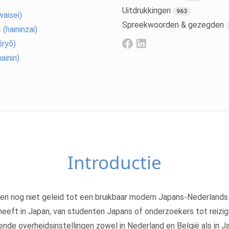
Uitdrukkingen
963
aisei)
Spreekwoorden & gezegden
haininzai)
ryō)
inin)
Introductie
en nog niet geleid tot een bruikbaar modern Japans-Nederland
 heeft in Japan, van studenten Japans of onderzoekers tot reizi
llende overheidsinstellingen zowel in Nederland en België als in 