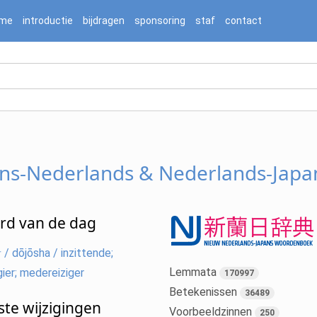
me
introductie
bijdragen
sponsoring
staf
contact
ans-Nederlands & Nederlands-Jap
d van de dag
dōjōsha / inzittende;
Lemmata
ier; medereiziger
170997
Betekenissen
36489
ste wijzigingen
Voorbeeldzinnen
250