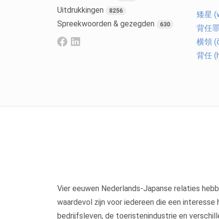
Uitdrukkingen
8256
矮星 (w
Spreekwoorden & gezegden
630
背任罪 (
横領 (ō
背任 (ha
Vier eeuwen Nederlands-Japanse relaties hebb
waardevol zijn voor iedereen die een interesse
bedrijfsleven, de toeristenindustrie en verschi