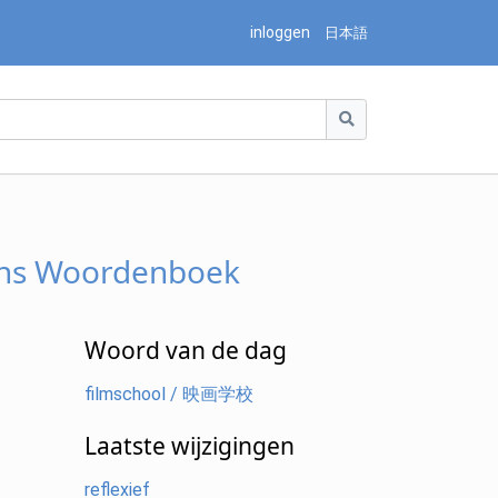
inloggen
日本語
ans Woordenboek
Woord van de dag
filmschool / 映画学校
Laatste wijzigingen
reflexief