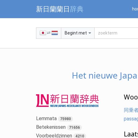
新日蘭蘭日
辞典
ho
Begint met
Het nieuwe Jap
Woor
同乗者 / 
Lemmata
passag
75980
Betekenissen
71656
Laat
Voorbeeldzinnen
4210